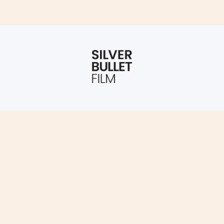
KONTAKT
+46 31 707 43 30
info@silverbulletfilm.com
FÖLJ OSS
LinkedIn
Instagram